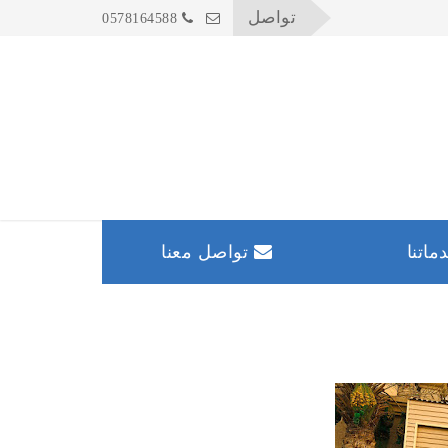
تواصل
0578164588
اتنا
تواصل معنا